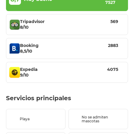
7527
Tripadvisor
569
8/10
Booking
2883
8,5/10
Expedia
4075
9/10
Servicios principales
No se admiten
Playa
mascotas