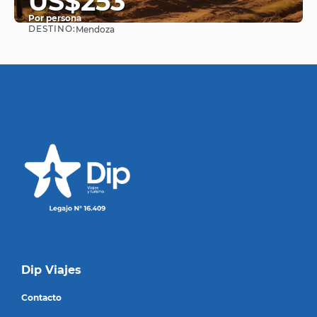
US$253
Por persona
DESTINO:
Mendoza
Ver
Dip Viajes
Contacto