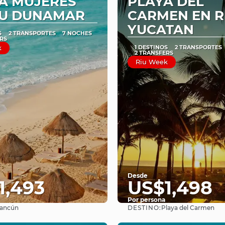
A MUJERES
PLAYA DEL
IU DUNAMAR
CARMEN EN R
YUCATAN
S
2 TRANSPORTES
7 NOCHES
RS
k
1 DESTINOS
2 TRANSPORTES
2 TRANSFERS
Riu Week
Desde
1,493
US$1,498
Por persona
DESTINO:
ancún
Playa del Carmen
Ver
Ver