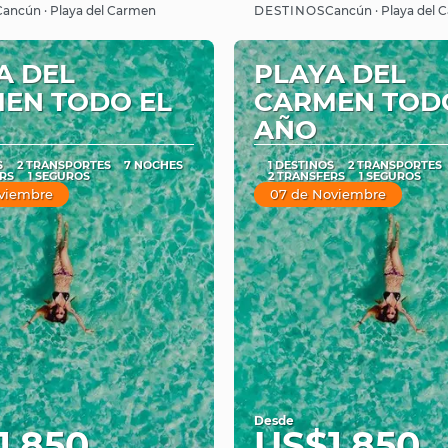
Ver
Ver
DESTINOS
Cancún · Playa del Carmen
Cancún · Playa del
A DEL
PLAYA DEL
EN TODO EL
CARMEN TOD
AÑO
S
2 TRANSPORTES
7 NOCHES
1 DESTINOS
2 TRANSPORTES
RS
1 SEGUROS
2 TRANSFERS
1 SEGUROS
viembre
07 de Noviembre
Desde
1,850
US$1,850