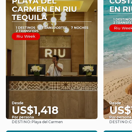
PLAYA DEL
COST
CARMEN EN RIU
EN R
TEQUILA
1 DESTINO
2 TRANSFE
1 DESTINOS
2 TRANSPORTES
7 NOCHES
Riu Wee
2 TRANSFERS
Riu Week
Desde
Desde
US$1,418
US$
Por persona
Por persona
DESTINO:
DESTINO:
Playa del Carmen
C
Ver