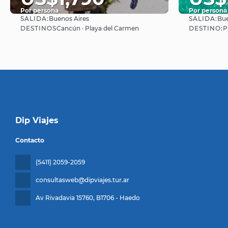
Por persona
Por persona
SALIDA:
SALIDA:
Buenos Aires
Bue
Ver
DESTINOS
DESTINO:
Cancún · Playa del Carmen
P
Dip Viajes
Contacto
(5411) 2059-2059
consultasweb@dipviajes.tur.ar
Av Rivadavia 15760
, B1706 - Haedo