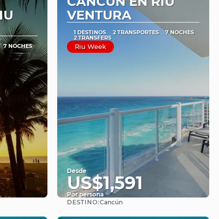
CANCÚN EN RIU
IU
VENTURA
1 DESTINOS
2 TRANSPORTES
7 NOCHES
2 TRANSFERS
7 NOCHES
Riu Week
Desde
US$1,591
Por persona
DESTINO:
Cancún
Ver