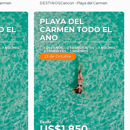
Ver
DESTINOS
 Carmen
Cancún · Playa del Carmen
PLAYA DEL
O EL
CARMEN TODO EL
AÑO
7 NOCHES
1 DESTINOS
2 TRANSPORTES
7 NOCHES
2 TRANSFERS
1 SEGUROS
23 de Octubre
Desde
US$1,850