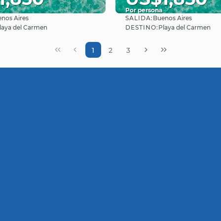
Por persona
SALIDA:
nos Aires
Buenos Aires
Ver
Ver
DESTINO:
laya del Carmen
Playa del Carmen
1
2
3