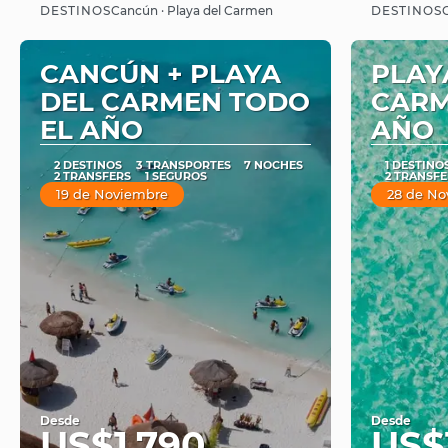
Ver
DESTINOS
DESTINOS
Cancún · Playa del Carmen
CANCÚN + PLAYA
PLAY
DEL CARMEN TODO
CARM
EL AÑO
AÑO
2 DESTINOS
3 TRANSPORTES
7 NOCHES
1 DESTINO
2 TRANSFERS
1 SEGUROS
2 TRANSFE
19 de Noviembre
28 de No
Desde
Desde
US$1,790
US$