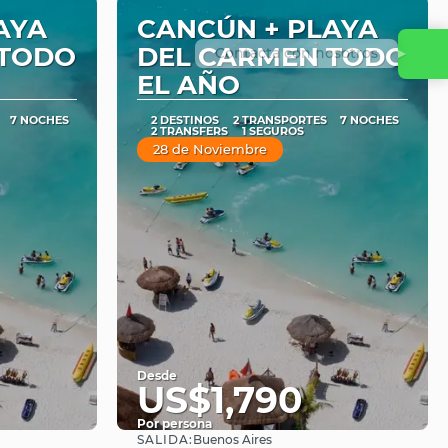
AYA
CANCÚN + PLAYA
 TODO
DEL CARMEN TODO
Contacta con nosotros
EL AÑO
7 NOCHES
2 DESTINOS
2 TRANSPORTES
7 NOCHES
2 TRANSFERS
1 SEGUROS
28 de Noviembre
Desde
US$1,790
Por persona
SALIDA:
Buenos Aires