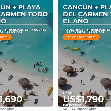
ÚN + PLAYA
CANCÚN + PL
CARMEN TODO
DEL CARMEN
ÑO
EL AÑO
S
3 TRANSPORTES
7 NOCHES
2 DESTINOS
3 TRANSPORTES
RS
1 SEGUROS
2 TRANSFERS
1 SEGUROS
tubre
07 de Noviembre
Desde
1,690
US$1,790
Por persona
SALIDA:
nos Aires
Buenos Aires