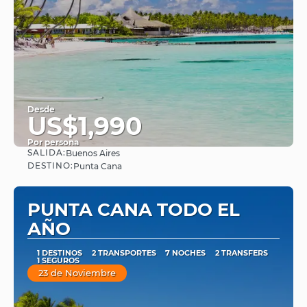
Desde
US$1,990
Por persona
SALIDA:
Buenos Aires
Ver
DESTINO:
Punta Cana
PUNTA CANA TODO EL
AÑO
1 DESTINOS
2 TRANSPORTES
7 NOCHES
2 TRANSFERS
1 SEGUROS
23 de Noviembre