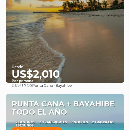
Desde
US$2,010
Por persona
DESTINOS
Punta Cana · Bayahíbe
Ver
PUNTA CANA + BAYAHIBE
TODO EL AÑO
2 DESTINOS
3 TRANSPORTES
7 NOCHES
2 TRANSFERS
1 SEGUROS