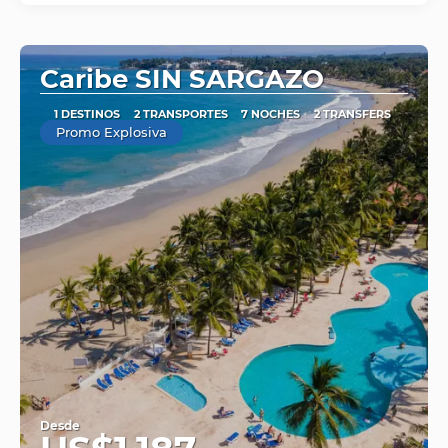
Caribe SIN SARGAZO
1 DESTINOS
2 TRANSPORTES
7 NOCHES
2 TRANSFERS
Promo Explosiva
Desde