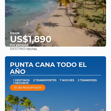
Desde
US$1,890
Por persona
DESTINO:
Miches
Ver
PUNTA CANA TODO EL
AÑO
1 DESTINOS
2 TRANSPORTES
7 NOCHES
2 TRANSFERS
1 SEGUROS
15 de Noviembre