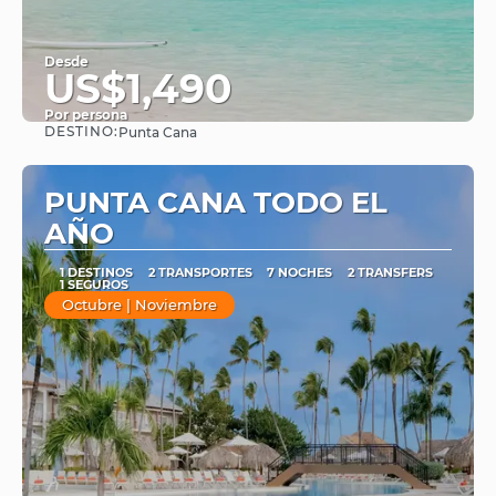
Desde
US$1,490
Por persona
DESTINO:
Punta Cana
Ver
PUNTA CANA TODO EL
AÑO
1 DESTINOS
2 TRANSPORTES
7 NOCHES
2 TRANSFERS
1 SEGUROS
Octubre | Noviembre