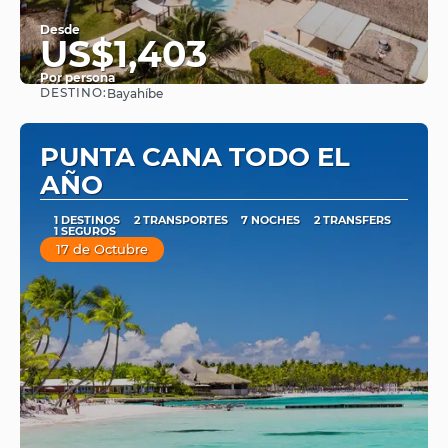
Desde
US$1,403
Por persona
DESTINO:
Bayahíbe
Ver
PUNTA CANA TODO EL
AÑO
1 DESTINOS
2 TRANSPORTES
7 NOCHES
2 TRANSFERS
1 SEGUROS
17 de Octubre