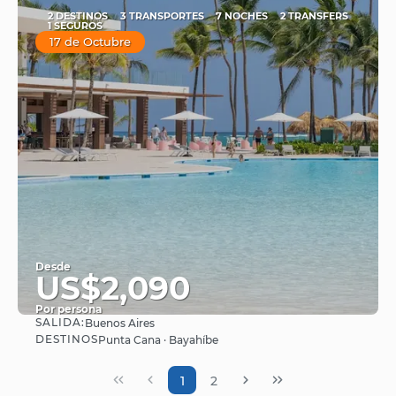
2 DESTINOS
3 TRANSPORTES
7 NOCHES
2 TRANSFERS
1 SEGUROS
17 de Octubre
Desde
US$2,090
Por persona
SALIDA:
Buenos Aires
Ver
DESTINOS
Punta Cana · Bayahíbe
1
2