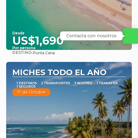
Desde
Contacta con nosotros
US$1,690
Por persona
DESTINO:
Punta Cana
Ver
MICHES TODO EL AÑO
1 DESTINOS
2 TRANSPORTES
7 NOCHES
1 TRANSFER
1 SEGUROS
17 de Octubre