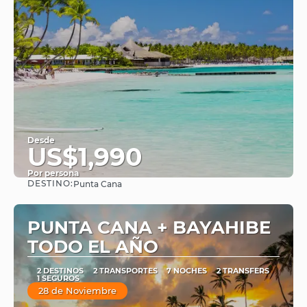
Desde
US$1,990
Por persona
DESTINO:
Punta Cana
Ver
PUNTA CANA + BAYAHIBE
TODO EL AÑO
2 DESTINOS
2 TRANSPORTES
7 NOCHES
2 TRANSFERS
1 SEGUROS
28 de Noviembre