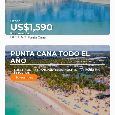
Desde
US$1,590
Por persona
DESTINO:
Punta Cana
Ver
PUNTA CANA TODO EL
AÑO
1 DESTINOS
2 TRANSPORTES
7 NOCHES
2 TRANSFERS
1 SEGUROS
Noviembre